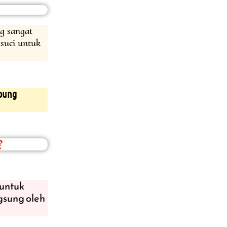
g sangat
suci untuk
abung
?
untuk
gsung oleh