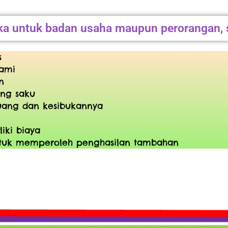
ka untuk badan usaha maupun perorangan, s
s
ami
n
ng saku
uang dan kesibukannya
ki biaya
untuk memperoleh penghasilan tambahan