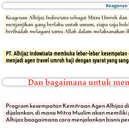
Lewati
Keagenan T
ke
konten
Keagenan Alhijaz Indowiata sebagai Mitra Umroh dan 
menjanjikan yang berlaku untuk umum, siapa saja boleh
beribadah melayani tamu Allah dalam melaksanakan iba
PT. Alhijaz Indowisata membuka lebar-lebar kesempata
menjadi agen travel umroh haji dengan syarat yang san
Dan bagaimana untuk memu
Program kesempatan Kemitraan Agen Alhijaz di
dijalankan, di mana Mitra Muslim akan memiliki
Alhijaz baagaimana cara menjalankan bisnis pe