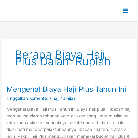
Lewati
ke
konten
Berapa Biaya Haji
Plus Dalam Rupiah
Mengenal Biaya Haji Plus Tahun Ini
Mengenal
Biaya
Tinggalkan Komentar
/
haji
/
alhijaz
Haji
Plus
Mengenal Biaya Haji Plus Tahun ini Biaya haji plus – Ibadah haji
Tahun
merupakan ziarah tahunan yg dilakukan sang umat muslim ke
Ini
kota kudus Makkah setidaknya sekali seumur hidup. apabila
dicermati menurut pelaksanaannya, ibadah haji terdiri atas 2
jenis, yakni Haji Plus menggunakan memakai bugjet haji plus &