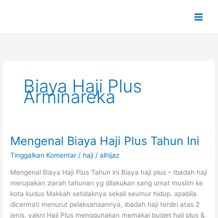
Lewati
ke
konten
Biaya Haji Plus
Arminareka
Mengenal Biaya Haji Plus Tahun Ini
Mengenal
Biaya
Tinggalkan Komentar
/
haji
/
alhijaz
Haji
Plus
Mengenal Biaya Haji Plus Tahun ini Biaya haji plus – Ibadah haji
Tahun
merupakan ziarah tahunan yg dilakukan sang umat muslim ke
Ini
kota kudus Makkah setidaknya sekali seumur hidup. apabila
dicermati menurut pelaksanaannya, ibadah haji terdiri atas 2
jenis, yakni Haji Plus menggunakan memakai bugjet haji plus &