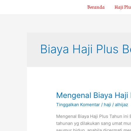
Lewati
Beranda
Haji Plu
ke
konten
Biaya Haji Plus 
Mengenal
Mengenal Biaya Haji 
Biaya
Tinggalkan Komentar
/
haji
/
alhijaz
Haji
Plus
Mengenal Biaya Haji Plus Tahun ini B
Tahun
tahunan yg dilakukan sang umat mus
Ini
seumur hidup. apabila dicermati men