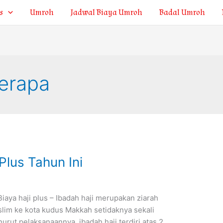
s
Umroh
Jadwal Biaya Umroh
Badal Umroh
Berapa
Plus Tahun Ini
iaya haji plus – Ibadah haji merupakan ziarah
lim ke kota kudus Makkah setidaknya sekali
urut pelaksanaannya, ibadah haji terdiri atas 2