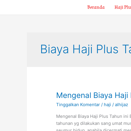
Lewati
Beranda
Haji Plu
ke
konten
Biaya Haji Plus T
Mengenal
Mengenal Biaya Haji 
Biaya
Tinggalkan Komentar
/
haji
/
alhijaz
Haji
Plus
Mengenal Biaya Haji Plus Tahun ini B
Tahun
tahunan yg dilakukan sang umat mus
Ini
seumur hidup. apabila dicermati men