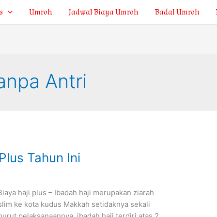
s
Umroh
Jadwal Biaya Umroh
Badal Umroh
anpa Antri
Plus Tahun Ini
iaya haji plus – Ibadah haji merupakan ziarah
lim ke kota kudus Makkah setidaknya sekali
urut pelaksanaannya, ibadah haji terdiri atas 2