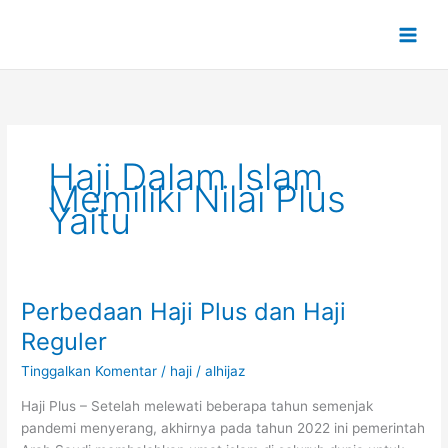
Lewati
ke
konten
Haji Dalam Islam
Memiliki Nilai Plus
Yaitu
Perbedaan Haji Plus dan Haji
Perbedaan
Haji
Reguler
Plus
Tinggalkan Komentar
/
haji
/
alhijaz
dan
Haji
Haji Plus – Setelah melewati beberapa tahun semenjak
Reguler
pandemi menyerang, akhirnya pada tahun 2022 ini pemerintah