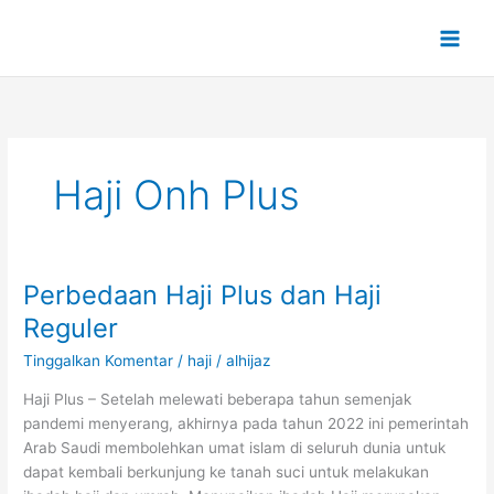
Lewati
ke
konten
Haji Onh Plus
Perbedaan Haji Plus dan Haji
Perbedaan
Haji
Reguler
Plus
Tinggalkan Komentar
/
haji
/
alhijaz
dan
Haji
Haji Plus – Setelah melewati beberapa tahun semenjak
Reguler
pandemi menyerang, akhirnya pada tahun 2022 ini pemerintah
Arab Saudi membolehkan umat islam di seluruh dunia untuk
dapat kembali berkunjung ke tanah suci untuk melakukan