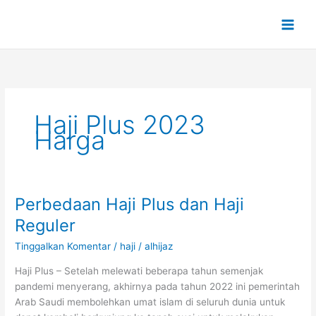
Lewati
ke
konten
Haji Plus 2023
Harga
Perbedaan Haji Plus dan Haji
Perbedaan
Haji
Reguler
Plus
Tinggalkan Komentar
/
haji
/
alhijaz
dan
Haji
Haji Plus – Setelah melewati beberapa tahun semenjak
Reguler
pandemi menyerang, akhirnya pada tahun 2022 ini pemerintah
Arab Saudi membolehkan umat islam di seluruh dunia untuk