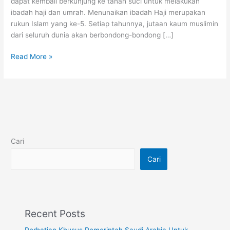
dapat kembali berkunjung ke tanah suci untuk melakukan
ibadah haji dan umrah. Menunaikan ibadah Haji merupakan
rukun Islam yang ke-5. Setiap tahunnya, jutaan kaum muslimin
dari seluruh dunia akan berbondong-bondong […]
Read More »
Cari
Cari
Recent Posts
Perhatian Khusus Pemerintah Saudi Arabia Untuk