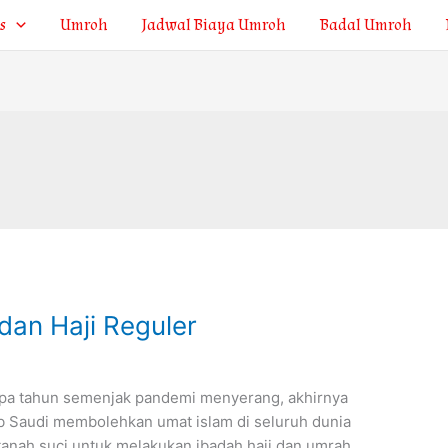
s
Umroh
Jadwal Biaya Umroh
Badal Umroh
dan Haji Reguler
rapa tahun semenjak pandemi menyerang, akhirnya
b Saudi membolehkan umat islam di seluruh dunia
tanah suci untuk melakukan ibadah haji dan umrah.