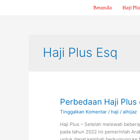
Lewati
Beranda
Haji Plu
ke
konten
Haji Plus Esq
Perbedaan
Perbedaan Haji Plus 
Haji
Tinggalkan Komentar
/
haji
/
alhijaz
Plus
dan
Haji Plus – Setelah melewati bebe
Haji
pada tahun 2022 ini pemerintah Ara
Reguler
untuk dapat kembali berkunjung ke 