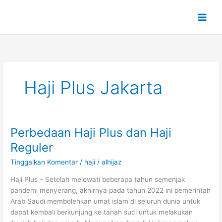
Lewati
ke
konten
Haji Plus Jakarta
Perbedaan Haji Plus dan Haji
Perbedaan
Haji
Reguler
Plus
Tinggalkan Komentar
/
haji
/
alhijaz
dan
Haji
Haji Plus – Setelah melewati beberapa tahun semenjak
Reguler
pandemi menyerang, akhirnya pada tahun 2022 ini pemerintah
Arab Saudi membolehkan umat islam di seluruh dunia untuk
dapat kembali berkunjung ke tanah suci untuk melakukan