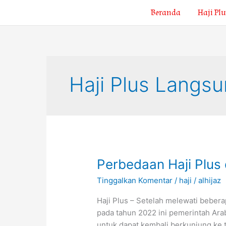
Lewati
Beranda
Haji Plu
ke
konten
Haji Plus Langs
Perbedaan
Perbedaan Haji Plus 
Haji
Tinggalkan Komentar
/
haji
/
alhijaz
Plus
dan
Haji Plus – Setelah melewati bebe
Haji
pada tahun 2022 ini pemerintah Ara
Reguler
untuk dapat kembali berkunjung ke 