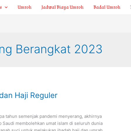
s
Umroh
Jadwal Biaya Umroh
Badal Umroh
ung Berangkat 2023
dan Haji Reguler
rapa tahun semenjak pandemi menyerang, akhirnya
b Saudi membolehkan umat islam di seluruh dunia
tanah suci untuk melakukan ibadah haji dan umrah.