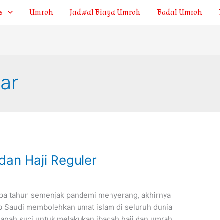
s
Umroh
Jadwal Biaya Umroh
Badal Umroh
ar
dan Haji Reguler
rapa tahun semenjak pandemi menyerang, akhirnya
b Saudi membolehkan umat islam di seluruh dunia
tanah suci untuk melakukan ibadah haji dan umrah.