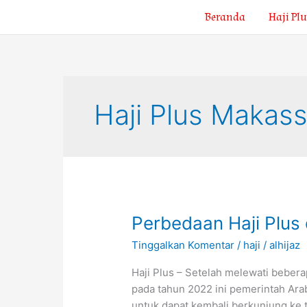
Lewati
Beranda
Haji Plu
ke
konten
Haji Plus Makass
Perbedaan
Perbedaan Haji Plus 
Haji
Tinggalkan Komentar
/
haji
/
alhijaz
Plus
dan
Haji Plus – Setelah melewati bebe
Haji
pada tahun 2022 ini pemerintah Ara
Reguler
untuk dapat kembali berkunjung ke 