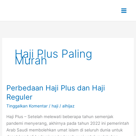
Lewati
ke
konten
Haji Plus Paling
Murah
Perbedaan Haji Plus dan Haji
Perbedaan
Haji
Reguler
Plus
Tinggalkan Komentar
/
haji
/
alhijaz
dan
Haji
Haji Plus – Setelah melewati beberapa tahun semenjak
Reguler
pandemi menyerang, akhirnya pada tahun 2022 ini pemerintah
Arab Saudi membolehkan umat islam di seluruh dunia untuk