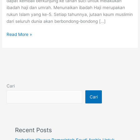
dapat kembali berkunjung ke tanah suci untuk melakukan
ibadah haji dan umrah. Menunaikan ibadah Haji merupakan
rukun Islam yang ke-5. Setiap tahunnya, jutaan kaum muslimin
dari seluruh dunia akan berbondong-bondong […]
Read More »
Cari
Cari
Recent Posts
Perhatian Khusus Pemerintah Saudi Arabia Untuk