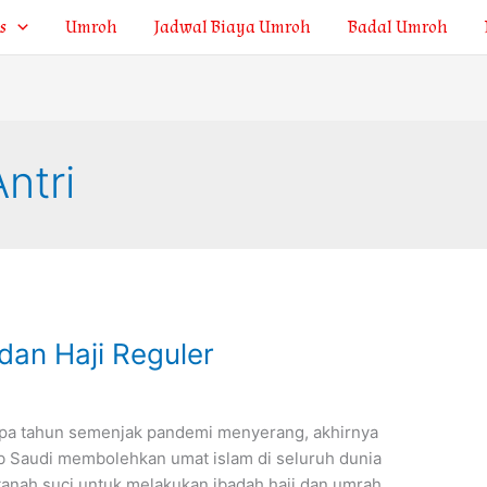
s
Umroh
Jadwal Biaya Umroh
Badal Umroh
ntri
dan Haji Reguler
rapa tahun semenjak pandemi menyerang, akhirnya
b Saudi membolehkan umat islam di seluruh dunia
tanah suci untuk melakukan ibadah haji dan umrah.