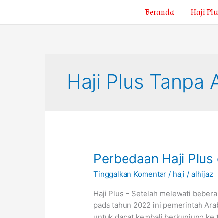
Lewati
Beranda
Haji Plu
ke
konten
Haji Plus Tanpa A
Perbedaan
Perbedaan Haji Plus 
Haji
Tinggalkan Komentar
/
haji
/
alhijaz
Plus
dan
Haji Plus – Setelah melewati bebe
Haji
pada tahun 2022 ini pemerintah Ara
Reguler
untuk dapat kembali berkunjung ke 