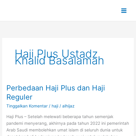
Lewati
ke
konten
Haji Plus Ustadz
Khalid Basalamah
Perbedaan Haji Plus dan Haji
Perbedaan
Haji
Reguler
Plus
Tinggalkan Komentar
/
haji
/
alhijaz
dan
Haji
Haji Plus – Setelah melewati beberapa tahun semenjak
Reguler
pandemi menyerang, akhirnya pada tahun 2022 ini pemerintah
Arab Saudi membolehkan umat islam di seluruh dunia untuk