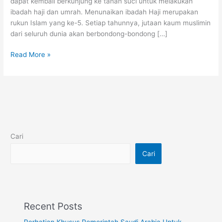
dapat kembali berkunjung ke tanah suci untuk melakukan
ibadah haji dan umrah. Menunaikan ibadah Haji merupakan
rukun Islam yang ke-5. Setiap tahunnya, jutaan kaum muslimin
dari seluruh dunia akan berbondong-bondong […]
Read More »
Cari
Cari
Recent Posts
Perhatian Khusus Pemerintah Saudi Arabia Untuk