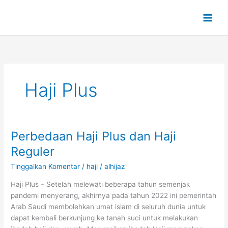
Lewati
ke
konten
Haji Plus
Perbedaan Haji Plus dan Haji
Perbedaan
Haji
Reguler
Plus
Tinggalkan Komentar
/
haji
/
alhijaz
dan
Haji
Haji Plus – Setelah melewati beberapa tahun semenjak
Reguler
pandemi menyerang, akhirnya pada tahun 2022 ini pemerintah
Arab Saudi membolehkan umat islam di seluruh dunia untuk
dapat kembali berkunjung ke tanah suci untuk melakukan