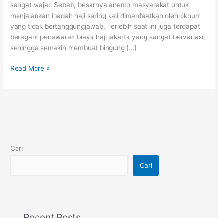
sangat wajar. Sebab, besarnya anemo masyarakat untuk
Amanah
menjalankan ibadah haji sering kali dimanfaatkan oleh oknum
dan
yang tidak bertanggungjawab. Terlebih saat ini juga terdapat
Terpercaya
beragam penawaran biaya haji jakarta yang sangat bervariasi,
sehingga semakin membuat bingung […]
Read More »
Cari
Cari
Recent Posts