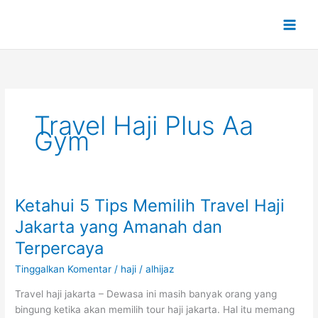
Lewati
ke
konten
Travel Haji Plus Aa
Gym
Ketahui 5 Tips Memilih Travel Haji
Ketahui
5
Jakarta yang Amanah dan
Tips
Terpercaya
Memilih
Travel
Tinggalkan Komentar
/
haji
/
alhijaz
Haji
Travel haji jakarta – Dewasa ini masih banyak orang yang
Jakarta
bingung ketika akan memilih tour haji jakarta. Hal itu memang
yang